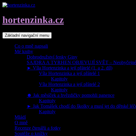
Přejít
k
obsahu
hortenzinka.cz
webu
Hledat
Základní navigační menu
Co o mně napsali
Mé knihy
Dobrodružství fenky Giny
SAJDRA A TYRHEN OBJEVUJÍ SVĚT – Neobyčejné dob
► Víla Hortenzinka a její přátelé (1. a 2. díl)
Víla Hortenzinka a její přátelé 1
Kapitoly
Víla Hortenzinka a její přátelé 2
Kapitoly
☻ Jak měsíček a hvězdičky pomohli panence
Kapitoly
► Jak Tomášek chodí do školky a musí jet do dětské lé
Kapitoly
Mládí
O mně
Recenze čtenářů a fotky
Soutěže o knížky