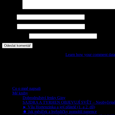
Komentář
*
Jméno
*
E-mail
*
Webová stránka
This site uses Akismet to reduce spam.
Learn how your comment data 
POHÁDKY, PŘÍBĚHY, DOBRODRUŽSTV
Rubriky
Co o mně napsali
Mé knihy
Dobrodružství fenky Giny
SAJDRA A TYRHEN OBJEVUJÍ SVĚT – Neobyčejné dob
► Víla Hortenzinka a její přátelé (1. a 2. díl)
☻ Jak měsíček a hvězdičky pomohli panence