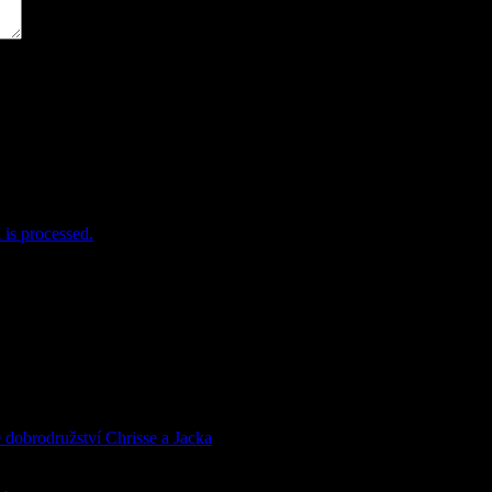
is processed.
Í PRO DĚTI
rodružství Chrisse a Jacka