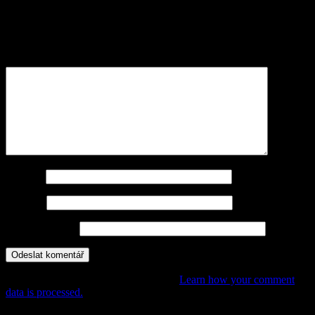
Vaše e-mailová adresa nebude zveřejněna.
Vyžadované informace
jsou označeny
*
Komentář
*
Jméno
*
E-mail
*
Webová stránka
This site uses Akismet to reduce spam.
Learn how your comment
data is processed.