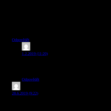
před jejím vydáním. Vyprávění o rodině Kramerových mě
okouzlilo od prvních stran. Obzvlášť kapitola o vylíhnutí
malých dráčků se autorce moc povedla. Barvité popisy,
napínavé dějové momenty, motiv přátelství a rodinné
soudržnosti – to jsou důvody, proč knihu hodnotím velmi
kladně a vřele ji doporučuji.
Petra Darebníčková
Odpovědět
hortenzink
napsal:
1.2.2019 (11:20)
Milá Petro, ani nevíte, jakou radost jste mi udělala svým
krásným hodnocením.:-) Moc Vám děkuji.
Autorka knihy
Odpovědět
Eva Pokorná
napsal:
28.6.2019 (9:22)
Kniha se mě velmi líbila a moc dobře se četla. Je to zase úplně
jiný příběh draků – zde vlastně dračích mláďat, než jaké jsem
doteď četla. Myslím si, že by mohla být i pro osmileté děti.