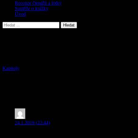
Recenze čtenářů a fotky
Soutěže o knížky
Úvod
Vyhledávání
SAJDRA A TYRHEN OBJEVUJÍ SVĚT –
Neobyčejné dobrodružství Chrisse a
Jacka
Kapitoly
6 komentářů u „SAJDRA A TYRHEN
OBJEVUJÍ SVĚT – Neobyčejné
dobrodružství Chrisse a Jacka“
Petra Darebníčková
napsal:
24.1.2019 (22:44)
Měla jsem tu čest přečíst si rukopis této krásné knihy ještě