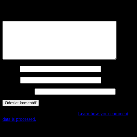
Vaše e-mailová adresa nebude zveřejněna.
Vyžadované informace
jsou označeny
*
Komentář
*
Jméno
*
E-mail
*
Webová stránka
This site uses Akismet to reduce spam.
Learn how your comment
data is processed.
POHÁDKY, PŘÍBĚHY,