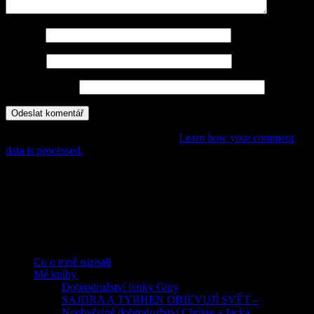
Jméno
*
E-mail
*
Webová stránka
This site uses Akismet to reduce spam.
Learn how your comment
data is processed.
POHÁDKY, PŘÍBĚHY,
DOBRODRUŽSTVÍ PRO DĚTI
Rubriky
Co o mně napsali
Mé knihy
Dobrodružství fenky Giny
SAJDRA A TYRHEN OBJEVUJÍ SVĚT –
Neobyčejné dobrodružství Chrisse a Jacka