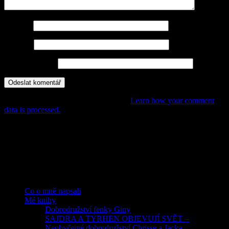
Jméno
*
E-mail
*
Webová stránka
This site uses Akismet to reduce spam.
Learn how your comment
data is processed.
POHÁDKY, PŘÍBĚHY,
DOBRODRUŽSTVÍ PRO DĚTI
Rubriky
Co o mně napsali
Mé knihy
Dobrodružství fenky Giny
SAJDRA A TYRHEN OBJEVUJÍ SVĚT –
Neobyčejné dobrodružství Chrisse a Jacka