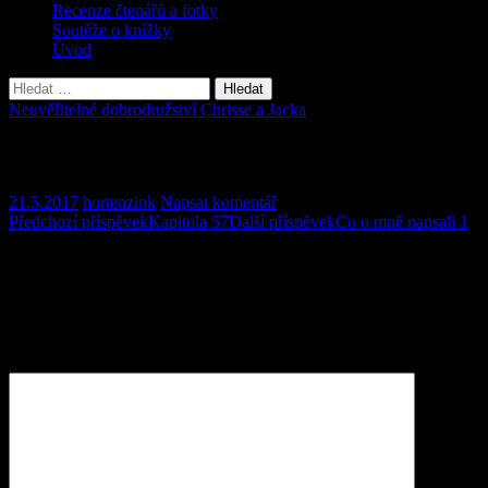
Recenze čtenářů a fotky
Soutěže o knížky
Úvod
Vyhledávání
Neuvěřitelné dobrodružství Chrisse a Jacka
Kapitola 58
21.5.2017
hortenzink
Napsat komentář
Navigace
Předchozí příspěvek
Kapitola 57
Další příspěvek
Co o mně napsali 1
pro
Napsat komentář
příspěvky
Vaše e-mailová adresa nebude zveřejněna.
Vyžadované informace
jsou označeny
*
Komentář
*