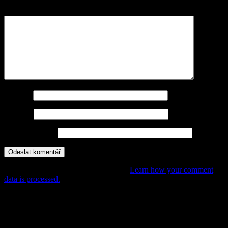
Komentář
*
Jméno
*
E-mail
*
Webová stránka
This site uses Akismet to reduce spam.
Learn how your comment
data is processed.
POHÁDKY, PŘÍBĚHY,
DOBRODRUŽSTVÍ PRO DĚTI