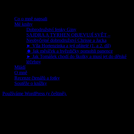
Rubriky
Co o mně napsali
Mé knihy
Dobrodružství fenky Giny
SAJDRA A TYRHEN OBJEVUJÍ SVĚT –
Neobyčejné dobrodružství Chrisse a Jacka
► Víla Hortenzinka a její přátelé (1. a 2. díl)
☻ Jak měsíček a hvězdičky pomohli panence
► Jak Tomášek chodí do školky a musí jet do dětské
léčebny
Mládí
O mně
Recenze čtenářů a fotky
Soutěže o knížky
Používáme WordPress (v češtině).