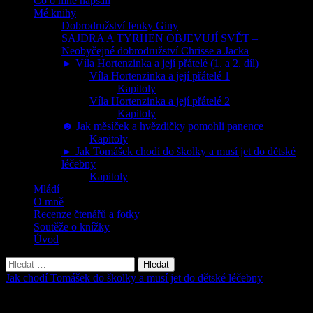
Co o mně napsali
Mé knihy
Dobrodružství fenky Giny
SAJDRA A TYRHEN OBJEVUJÍ SVĚT –
Neobyčejné dobrodružství Chrisse a Jacka
► Víla Hortenzinka a její přátelé (1. a 2. díl)
Víla Hortenzinka a její přátelé 1
Kapitoly
Víla Hortenzinka a její přátelé 2
Kapitoly
☻ Jak měsíček a hvězdičky pomohli panence
Kapitoly
► Jak Tomášek chodí do školky a musí jet do dětské
léčebny
Kapitoly
Mládí
O mně
Recenze čtenářů a fotky
Soutěže o knížky
Úvod
Vyhledávání
Jak chodí Tomášek do školky a musí jet do dětské léčebny
Kapitola 26