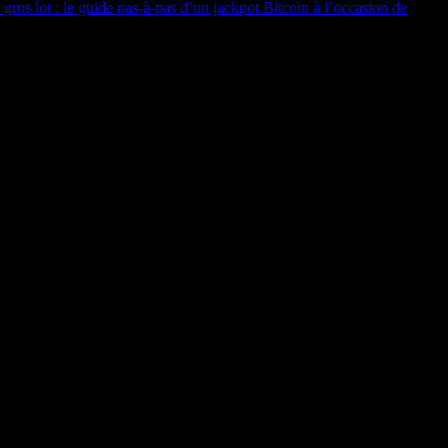
gros lot : le guide pas‑à‑pas d’un jackpot Bitcoin à l’occasion de