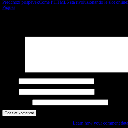
Navigace
Předchozí příspěvek
Come l’HTML5 sta rivoluzionando le slot online: t
Pâques
pro
příspěvky
Napsat komentář
Vaše e-mailová adresa nebude zveřejněna.
Vyžadované informace js
Komentář
*
Jméno
*
E-mail
*
Webová stránka
This site uses Akismet to reduce spam.
Learn how your comment data 