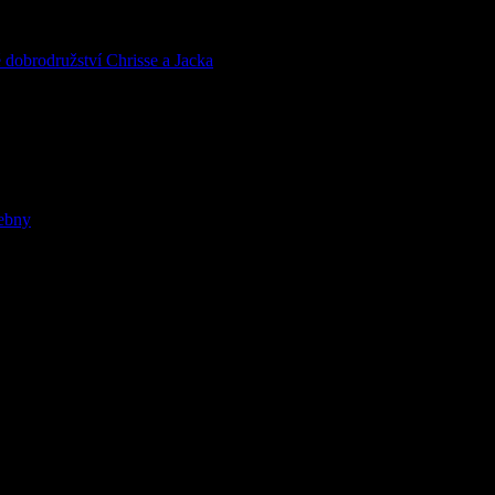
rodružství Chrisse a Jacka
čebny
m Realz Casino