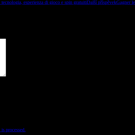
ecnologia, esperienza di gioco e spin gratuiti
Další příspěvek
Gagner le 
ou označeny
*
is processed.