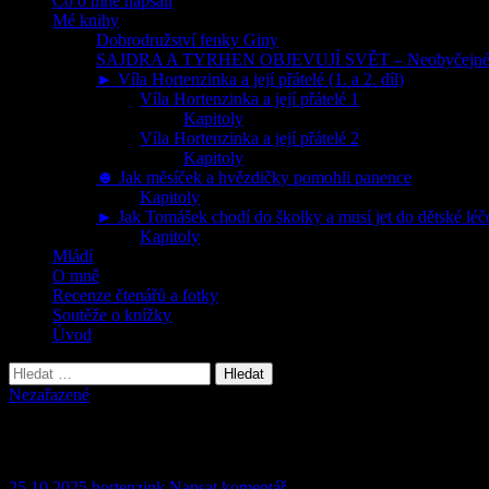
Co o mně napsali
Mé knihy
Dobrodružství fenky Giny
SAJDRA A TYRHEN OBJEVUJÍ SVĚT – Neobyčejné dob
► Víla Hortenzinka a její přátelé (1. a 2. díl)
Víla Hortenzinka a její přátelé 1
Kapitoly
Víla Hortenzinka a její přátelé 2
Kapitoly
☻ Jak měsíček a hvězdičky pomohli panence
Kapitoly
► Jak Tomášek chodí do školky a musí jet do dětské lé
Kapitoly
Mládí
O mně
Recenze čtenářů a fotky
Soutěže o knížky
Úvod
Vyhledávání
Nezařazené
7 bewährte Strategien für Jackpot‑Jäger i
25.10.2025
hortenzink
Napsat komentář