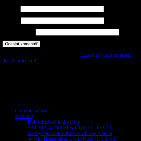
Jméno
*
E-mail
*
Webová stránka
This site uses Akismet to reduce spam.
Learn how your comment
data is processed.
POHÁDKY, PŘÍBĚHY,
DOBRODRUŽSTVÍ PRO DĚTI
Rubriky
Co o mně napsali
Mé knihy
Dobrodružství fenky Giny
SAJDRA A TYRHEN OBJEVUJÍ SVĚT –
Neobyčejné dobrodružství Chrisse a Jacka
► Víla Hortenzinka a její přátelé (1. a 2. díl)