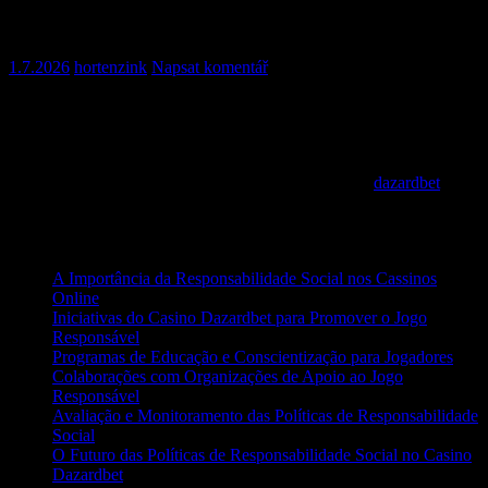
do Casino Dazardbet
1.7.2026
hortenzink
Napsat komentář
O presente artigo aborda as iniciativas de responsabilidade social
implementadas pelo casino dazardbet. Com o crescimento da
indústria de jogos online, é essencial que as empresas adotem
práticas que promovam o jogo responsável e contribuam para o
bem-estar da sociedade. Através de diversas ações, o
dazardbet
procura não apenas entreter, mas também educar e proteger seus
jogadores. Vamos explorar as principais políticas e programas que
refletem esse compromisso social.
A Importância da Responsabilidade Social nos Cassinos
Online
Iniciativas do Casino Dazardbet para Promover o Jogo
Responsável
Programas de Educação e Conscientização para Jogadores
Colaborações com Organizações de Apoio ao Jogo
Responsável
Avaliação e Monitoramento das Políticas de Responsabilidade
Social
O Futuro das Políticas de Responsabilidade Social no Casino
Dazardbet