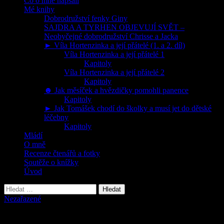
Co o mně napsali
Mé knihy
Dobrodružství fenky Giny
SAJDRA A TYRHEN OBJEVUJÍ SVĚT –
Neobyčejné dobrodružství Chrisse a Jacka
► Víla Hortenzinka a její přátelé (1. a 2. díl)
Víla Hortenzinka a její přátelé 1
Kapitoly
Víla Hortenzinka a její přátelé 2
Kapitoly
☻ Jak měsíček a hvězdičky pomohli panence
Kapitoly
► Jak Tomášek chodí do školky a musí jet do dětské
léčebny
Kapitoly
Mládí
O mně
Recenze čtenářů a fotky
Soutěže o knížky
Úvod
Vyhledávání
Nezařazené
As Políticas de Responsabilidade Social