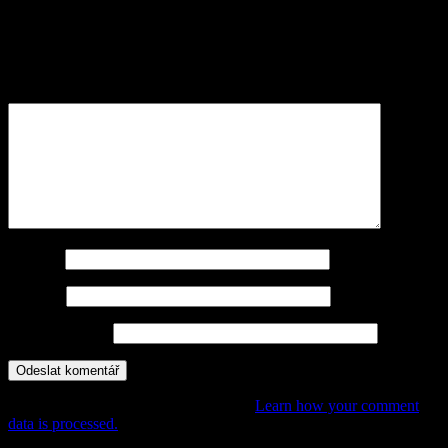
Napsat komentář
Vaše e-mailová adresa nebude zveřejněna.
Vyžadované informace
jsou označeny
*
Komentář
*
Jméno
*
E-mail
*
Webová stránka
This site uses Akismet to reduce spam.
Learn how your comment
data is processed.