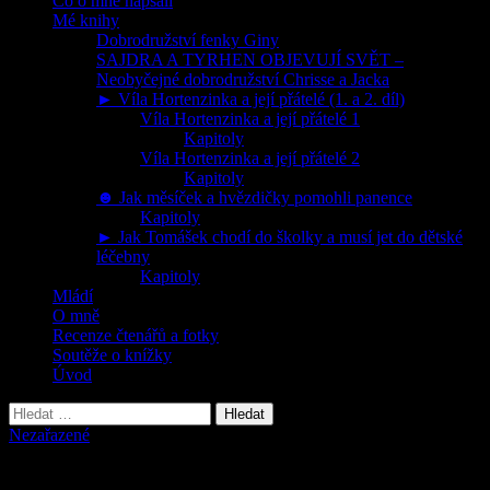
Co o mně napsali
Mé knihy
Dobrodružství fenky Giny
SAJDRA A TYRHEN OBJEVUJÍ SVĚT –
Neobyčejné dobrodružství Chrisse a Jacka
► Víla Hortenzinka a její přátelé (1. a 2. díl)
Víla Hortenzinka a její přátelé 1
Kapitoly
Víla Hortenzinka a její přátelé 2
Kapitoly
☻ Jak měsíček a hvězdičky pomohli panence
Kapitoly
► Jak Tomášek chodí do školky a musí jet do dětské
léčebny
Kapitoly
Mládí
O mně
Recenze čtenářů a fotky
Soutěže o knížky
Úvod
Vyhledávání
Nezařazené
Comment les casinos modernes