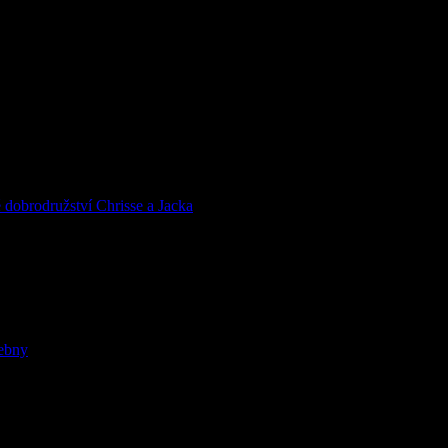
rodružství Chrisse a Jacka
čebny