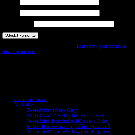
Jméno
*
E-mail
*
Webová stránka
This site uses Akismet to reduce spam.
Learn how your comment
data is processed.
POHÁDKY, PŘÍBĚHY,
DOBRODRUŽSTVÍ PRO DĚTI
Rubriky
Co o mně napsali
Mé knihy
Dobrodružství fenky Giny
SAJDRA A TYRHEN OBJEVUJÍ SVĚT –
Neobyčejné dobrodružství Chrisse a Jacka
► Víla Hortenzinka a její přátelé (1. a 2. díl)
☻ Jak měsíček a hvězdičky pomohli panence