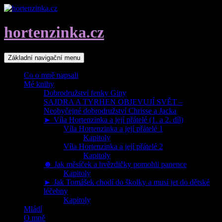
Přejít
k
obsahu
hortenzinka.cz
webu
Hledat
Základní navigační menu
Co o mně napsali
Mé knihy
Dobrodružství fenky Giny
SAJDRA A TYRHEN OBJEVUJÍ SVĚT –
Neobyčejné dobrodružství Chrisse a Jacka
► Víla Hortenzinka a její přátelé (1. a 2. díl)
Víla Hortenzinka a její přátelé 1
Kapitoly
Víla Hortenzinka a její přátelé 2
Kapitoly
☻ Jak měsíček a hvězdičky pomohli panence
Kapitoly
► Jak Tomášek chodí do školky a musí jet do dětské
léčebny
Kapitoly
Mládí
O mně