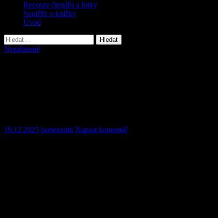
Recenze čtenářů a fotky
Soutěže o knížky
Úvod
Vyhledávání
Nezařazené
Comment les sites de jeux créent des
espaces immersifs : le rôle clé des bonus
dans la conception moderne des machines
à sous
19.12.2025
hortenzink
Napsat komentář
Le marché du divertissement en ligne évolue à une vitesse
fulgurante. Les casinos virtuels se disputent chaque clic, chaque
seconde d’attention, dans un environnement où la simple présence
d’un catalogue de jeux ne suffit plus. Les joueurs attendent des
expériences visuelles percutantes, des animations fluides et des
offres qui se dévoilent dès le premier regard. Dans ce contexte, le
design n’est plus un simple habillage : il devient un levier stratégique
capable d’allonger le temps de jeu, d’augmenter la fréquence des
dépôts et de transformer un visiteur occasionnel en client fidèle.