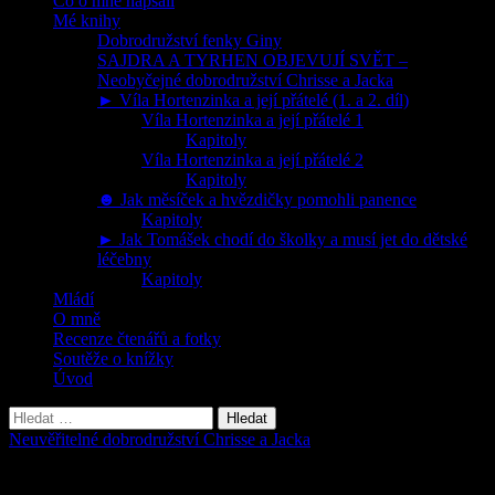
Co o mně napsali
Mé knihy
Dobrodružství fenky Giny
SAJDRA A TYRHEN OBJEVUJÍ SVĚT –
Neobyčejné dobrodružství Chrisse a Jacka
► Víla Hortenzinka a její přátelé (1. a 2. díl)
Víla Hortenzinka a její přátelé 1
Kapitoly
Víla Hortenzinka a její přátelé 2
Kapitoly
☻ Jak měsíček a hvězdičky pomohli panence
Kapitoly
► Jak Tomášek chodí do školky a musí jet do dětské
léčebny
Kapitoly
Mládí
O mně
Recenze čtenářů a fotky
Soutěže o knížky
Úvod
Vyhledávání
Neuvěřitelné dobrodružství Chrisse a Jacka
Kapitola 10