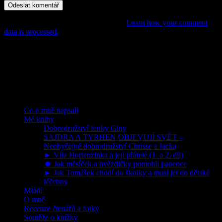
This site uses Akismet to reduce spam.
Learn how your comment
data is processed.
POHÁDKY, PŘÍBĚHY,
DOBRODRUŽSTVÍ PRO DĚTI
Rubriky
Co o mně napsali
Mé knihy
Dobrodružství fenky Giny
SAJDRA A TYRHEN OBJEVUJÍ SVĚT –
Neobyčejné dobrodružství Chrisse a Jacka
► Víla Hortenzinka a její přátelé (1. a 2. díl)
☻ Jak měsíček a hvězdičky pomohli panence
► Jak Tomášek chodí do školky a musí jet do dětské
léčebny
Mládí
O mně
Recenze čtenářů a fotky
Soutěže o knížky