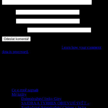
Jméno
*
E-mail
*
Webová stránka
This site uses Akismet to reduce spam.
Learn how your comment
data is processed.
POHÁDKY, PŘÍBĚHY,
DOBRODRUŽSTVÍ PRO DĚTI
Rubriky
Co o mně napsali
Mé knihy
Dobrodružství fenky Giny
SAJDRA A TYRHEN OBJEVUJÍ SVĚT –
Neobyčejné dobrodružství Chrisse a Jacka