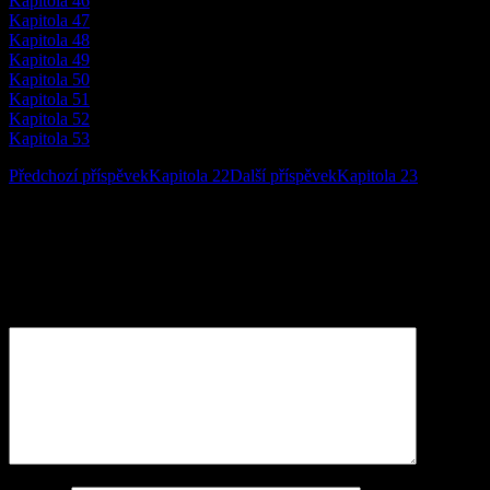
Kapitola 46
Kapitola 47
Kapitola 48
Kapitola 49
Kapitola 50
Kapitola 51
Kapitola 52
Kapitola 53
Navigace
Předchozí příspěvek
Kapitola 22
Další příspěvek
Kapitola 23
pro
Napsat komentář
příspěvky
Vaše e-mailová adresa nebude zveřejněna.
Vyžadované informace
jsou označeny
*
Komentář
*