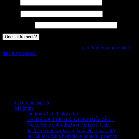
Jméno
*
E-mail
*
Webová stránka
This site uses Akismet to reduce spam.
Learn how your comment
data is processed.
POHÁDKY, PŘÍBĚHY,
DOBRODRUŽSTVÍ PRO DĚTI
Rubriky
Co o mně napsali
Mé knihy
Dobrodružství fenky Giny
SAJDRA A TYRHEN OBJEVUJÍ SVĚT –
Neobyčejné dobrodružství Chrisse a Jacka
► Víla Hortenzinka a její přátelé (1. a 2. díl)
☻ Jak měsíček a hvězdičky pomohli panence