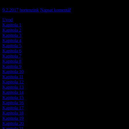
9.2.2017
hortenzink
Napsat komentář
Uvod
Kapitola 1
Kapitola 2
Kapitola 3
Kapitola 4
Kapitola 5
Kapitola 6
Kapitola 7
Kapitola 8
Kapitola 9
Kapitola 10
Kapitola 11
Kapitola 12
Kapitola 13
Kapitola 14
Kapitola 15
Kapitola 16
Kapitola 17
Kapitola 18
Kapitola 19
Kapitola 20
Kapitola 21