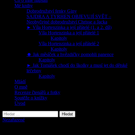
Co o mně napsali
Mé knihy
Dobrodružství fenky Giny
SAJDRA A TYRHEN OBJEVUJÍ SVĚT –
Neobyčejné dobrodružství Chrisse a Jacka
► Víla Hortenzinka a její přátelé (1. a 2. díl)
Víla Hortenzinka a její přátelé 1
Kapitoly
Víla Hortenzinka a její přátelé 2
Kapitoly
☻ Jak měsíček a hvězdičky pomohli panence
Kapitoly
► Jak Tomášek chodí do školky a musí jet do dětské
léčebny
Kapitoly
Mládí
O mně
Recenze čtenářů a fotky
Soutěže o knížky
Úvod
Vyhledávání
Nezařazené
Kapitoly