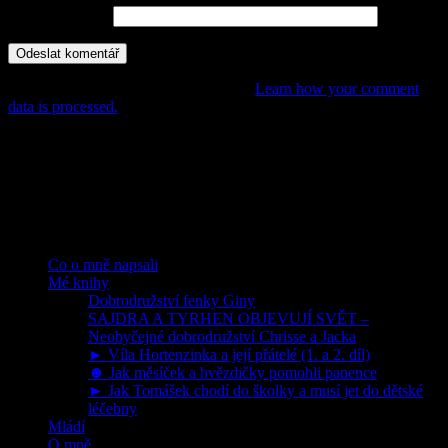
Webová stránka
This site uses Akismet to reduce spam.
Learn how your comment
data is processed.
POHÁDKY, PŘÍBĚHY,
DOBRODRUŽSTVÍ PRO DĚTI
Rubriky
Co o mně napsali
Mé knihy
Dobrodružství fenky Giny
SAJDRA A TYRHEN OBJEVUJÍ SVĚT –
Neobyčejné dobrodružství Chrisse a Jacka
► Víla Hortenzinka a její přátelé (1. a 2. díl)
☻ Jak měsíček a hvězdičky pomohli panence
► Jak Tomášek chodí do školky a musí jet do dětské
léčebny
Mládí
O mně