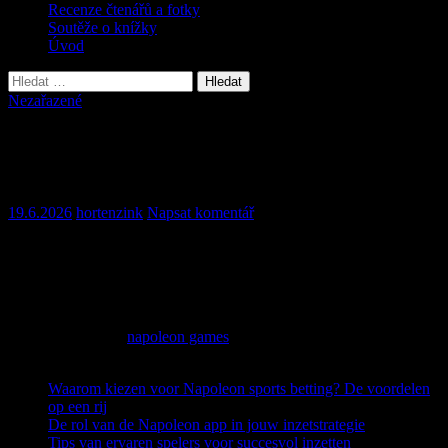
Recenze čtenářů a fotky
Soutěže o knížky
Úvod
Vyhledávání
Nezařazené
De geheimen van succesvol inzetten bij
Napoleon sports betting
19.6.2026
hortenzink
Napsat komentář
In dit artikel verkennen we de geheimen van succesvol inzetten bij
Napoleon sports betting, een populaire keuze voor sportliefhebbers
in België. We bespreken strategieën, tips en ervaringen van spelers
die hun weg hebben gevonden in de wereld van online
weddenschappen. Met inzichten van echte spelers en uitgebreide
informatie over de
napoleon games
, hopen we je te inspireren om je
inzetervaring te verbeteren.
Waarom kiezen voor Napoleon sports betting? De voordelen
op een rij
De rol van de Napoleon app in jouw inzetstrategie
Tips van ervaren spelers voor succesvol inzetten