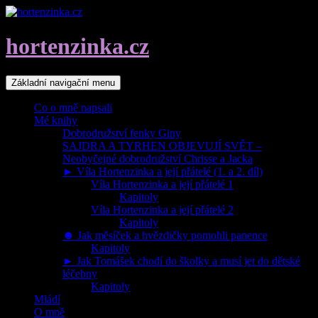
Přejít
k
obsahu
hortenzinka.cz
webu
Hledat
Základní navigační menu
Co o mně napsali
Mé knihy
Dobrodružství fenky Giny
SAJDRA A TYRHEN OBJEVUJÍ SVĚT –
Neobyčejné dobrodružství Chrisse a Jacka
► Víla Hortenzinka a její přátelé (1. a 2. díl)
Víla Hortenzinka a její přátelé 1
Kapitoly
Víla Hortenzinka a její přátelé 2
Kapitoly
☻ Jak měsíček a hvězdičky pomohli panence
Kapitoly
► Jak Tomášek chodí do školky a musí jet do dětské
léčebny
Kapitoly
Mládí
O mně