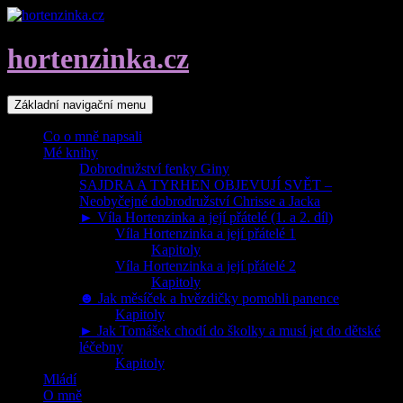
Přejít
k
obsahu
hortenzinka.cz
webu
Hledat
Základní navigační menu
Co o mně napsali
Mé knihy
Dobrodružství fenky Giny
SAJDRA A TYRHEN OBJEVUJÍ SVĚT –
Neobyčejné dobrodružství Chrisse a Jacka
► Víla Hortenzinka a její přátelé (1. a 2. díl)
Víla Hortenzinka a její přátelé 1
Kapitoly
Víla Hortenzinka a její přátelé 2
Kapitoly
☻ Jak měsíček a hvězdičky pomohli panence
Kapitoly
► Jak Tomášek chodí do školky a musí jet do dětské
léčebny
Kapitoly
Mládí
O mně