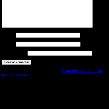
Jméno
*
E-mail
*
Webová stránka
This site uses Akismet to reduce spam.
Learn how your comment
data is processed.
POHÁDKY, PŘÍBĚHY,
DOBRODRUŽSTVÍ PRO DĚTI
Rubriky