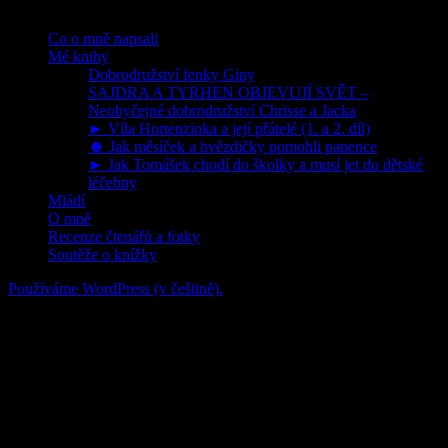
Co o mně napsali
Mé knihy
Dobrodružství fenky Giny
SAJDRA A TYRHEN OBJEVUJÍ SVĚT –
Neobyčejné dobrodružství Chrisse a Jacka
► Víla Hortenzinka a její přátelé (1. a 2. díl)
☻ Jak měsíček a hvězdičky pomohli panence
► Jak Tomášek chodí do školky a musí jet do dětské
léčebny
Mládí
O mně
Recenze čtenářů a fotky
Soutěže o knížky
Používáme WordPress (v češtině).