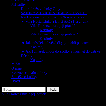
Co o mně napsali
Mé knihy
Dobrodružství fenky Giny
SAJDRA A TYRHEN OBJEVUJÍ SVĚT –
Neobyčejné dobrodružství Chrisse a Jacka
► Víla Hortenzinka a její přátelé (1. a 2. díl)
Víla Hortenzinka a její přátelé 1
Kapitoly
Víla Hortenzinka a její přátelé 2
Kapitoly
☻ Jak měsíček a hvězdičky pomohli panence
Kapitoly
► Jak Tomášek chodí do školky a musí jet do dětské
léčebny
Kapitoly
Mládí
O mně
Recenze čtenářů a fotky
Soutěže o knížky
Úvod
Vyhledávání
Víla Hortenzinka a její přátelé
Kapitola 3