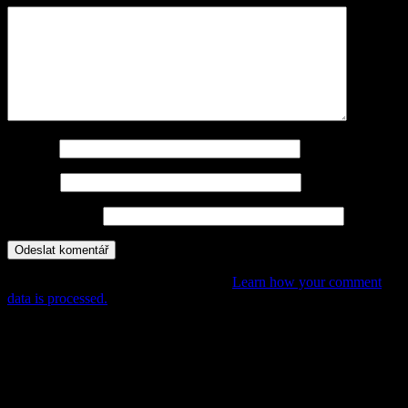
Jméno
*
E-mail
*
Webová stránka
This site uses Akismet to reduce spam.
Learn how your comment
data is processed.
POHÁDKY, PŘÍBĚHY,
DOBRODRUŽSTVÍ PRO DĚTI
Rubriky