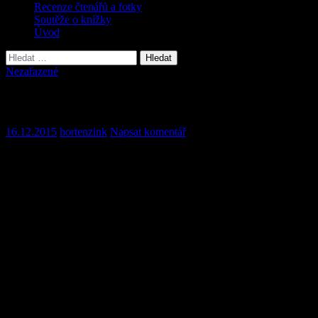
Recenze čtenářů a fotky
Soutěže o knížky
Úvod
Vyhledávání
Nezařazené
Kapitola 13 Vždyť jsou Velikonoce
16.12.2015
hortenzink
Napsat komentář
Kapitola 13 Vždyť jsou Velikonoce
Blonďatá paní a černovlasý pán s černou bradkou opravdu co chvíli
vycházeli z chaty pod pergolu před chatou. Paní chystala na stůl
velikonoční výzdobu. Do vysoké štíhlé vázy vložila uříznuté
větévky z břízy a ze žlutě kvetoucí zlatého deště. Na větvičky
pověsila barevná vajíčka. Do proutěné ošatky na stole vložila
obarvená vejce. Vedle na velký tác rovnal pán zrovna skleničky.
Opodál postavil několik lahví se záhadnou tekutinou. Mezitím paní
přinesla z chaty na ozdobném tácu pohoštění a pán přidal talířky a
další košík se sladkostmi. Nakonec paní ozdobila vysokou túji vedle
pergoly různobarevnými vajíčky. A koledníci mohou přijít. Vše je
nachystáno.