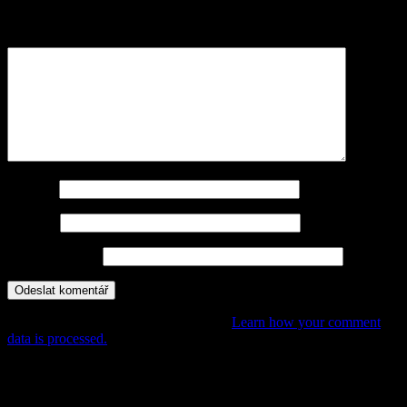
jsou označeny
*
Komentář
*
Jméno
*
E-mail
*
Webová stránka
This site uses Akismet to reduce spam.
Learn how your comment
data is processed.
POHÁDKY, PŘÍBĚHY,
DOBRODRUŽSTVÍ PRO DĚTI