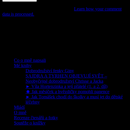
This site uses Akismet to reduce spam.
Learn how your comment
data is processed.
POHÁDKY, PŘÍBĚHY,
DOBRODRUŽSTVÍ PRO DĚTI
Rubriky
Co o mně napsali
Mé knihy
Dobrodružství fenky Giny
SAJDRA A TYRHEN OBJEVUJÍ SVĚT –
Neobyčejné dobrodružství Chrisse a Jacka
► Víla Hortenzinka a její přátelé (1. a 2. díl)
☻ Jak měsíček a hvězdičky pomohli panence
► Jak Tomášek chodí do školky a musí jet do dětské
léčebny
Mládí
O mně
Recenze čtenářů a fotky
Soutěže o knížky