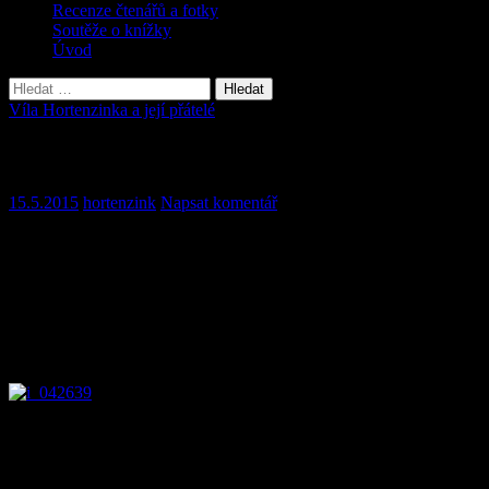
Recenze čtenářů a fotky
Soutěže o knížky
Úvod
Vyhledávání
Víla Hortenzinka a její přátelé
Kapitola 4
15.5.2015
hortenzink
Napsat komentář
Kapitola 4 Kdo si hledal na zahradě nové útočiště
Pojednou to malé víle kolem hlavičky udělalo frrr. Příšerně se lekla!
Honem se ohlédla a vidí sedět na blízké větvičce zelené túje
nějakého ptáčka. A v zobáčku něco držel. Že by to bylo peří? Nebo
snad kousek suché trávy? Či snad malé dřívko? To nebylo až tak
důležité.
Zvědavá Hortenzinka hezky pozdravila a povídá: „Dobrý den. Já
jsem víla Hortenzinka. Ale tebe neznám. Ty jsi tu nová, viď?“
A samička cizího ptáčka povídá: „Máš docela pravdu. Musela jsem
se přestěhovat. Blízko nás se usídlil dravý pták krahujec a začal nás