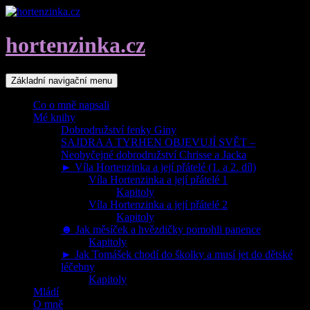
Přejít
k
obsahu
hortenzinka.cz
webu
Hledat
Základní navigační menu
Co o mně napsali
Mé knihy
Dobrodružství fenky Giny
SAJDRA A TYRHEN OBJEVUJÍ SVĚT –
Neobyčejné dobrodružství Chrisse a Jacka
► Víla Hortenzinka a její přátelé (1. a 2. díl)
Víla Hortenzinka a její přátelé 1
Kapitoly
Víla Hortenzinka a její přátelé 2
Kapitoly
☻ Jak měsíček a hvězdičky pomohli panence
Kapitoly
► Jak Tomášek chodí do školky a musí jet do dětské
léčebny
Kapitoly
Mládí
O mně