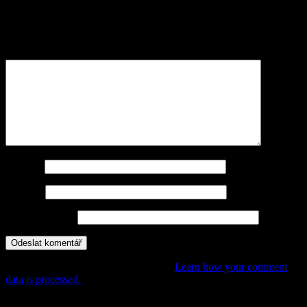
Vaše e-mailová adresa nebude zveřejněna.
Vyžadované informace
jsou označeny
*
Komentář
*
Jméno
*
E-mail
*
Webová stránka
This site uses Akismet to reduce spam.
Learn how your comment
data is processed.