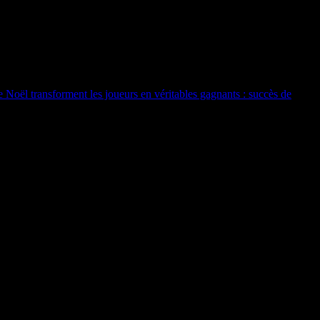
e con attenzione le promozioni dei casinò “non AAMS”, verificando
tare risorse indipendenti come Voicesforinnovation. Con un occhio alle
inuando a godere del brivido delle slot premium durante le festività.
Noël transforment les joueurs en véritables gagnants : succès de