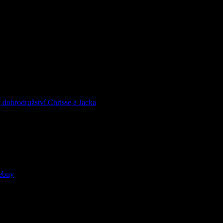
rodružství Chrisse a Jacka
čebny