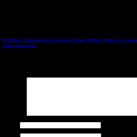
innovative, RTP competitivi e una varietà di bonus che soddisfano sia 
rollover, limiti di prelievo e licenze.
Sfruttare le offerte natalizie in modo responsabile significa leggere se
tendenze future, i giocatori possono prepararsi a un 2025 ricco di nuo
Buone feste e buona fortuna!
Navigace
Předchozí příspěvek
Come Vincere al Poker Online: Storie di Giocator
retrait ultra‑rapide
pro
příspěvky
Napsat komentář
Vaše e-mailová adresa nebude zveřejněna.
Vyžadované informace js
Komentář
*
Jméno
*
E-mail
*