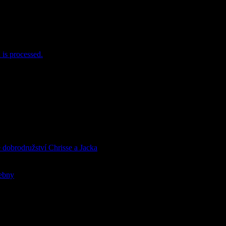
is processed.
Í PRO DĚTI
rodružství Chrisse a Jacka
čebny