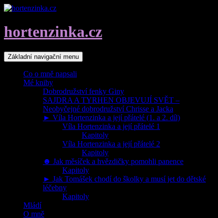
Přejít
k
obsahu
hortenzinka.cz
webu
Hledat
Základní navigační menu
Co o mně napsali
Mé knihy
Dobrodružství fenky Giny
SAJDRA A TYRHEN OBJEVUJÍ SVĚT –
Neobyčejné dobrodružství Chrisse a Jacka
► Víla Hortenzinka a její přátelé (1. a 2. díl)
Víla Hortenzinka a její přátelé 1
Kapitoly
Víla Hortenzinka a její přátelé 2
Kapitoly
☻ Jak měsíček a hvězdičky pomohli panence
Kapitoly
► Jak Tomášek chodí do školky a musí jet do dětské
léčebny
Kapitoly
Mládí
O mně