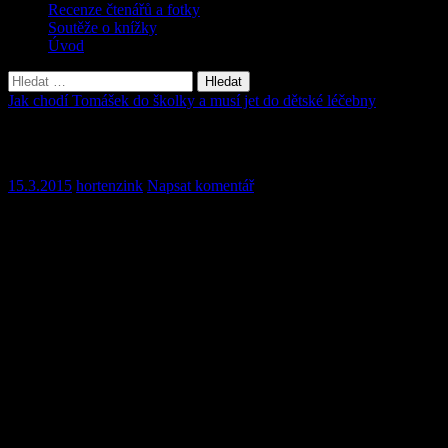
Recenze čtenářů a fotky
Soutěže o knížky
Úvod
Vyhledávání
Jak chodí Tomášek do školky a musí jet do dětské léčebny
Kapitola 1
15.3.2015
hortenzink
Napsat komentář
Tomášek a jeho maminka
Krátká anotace o knížce
–
Co zažívá pětiletý Tomášek ve školce? S kým tam nakonec
kamarádí? Kam musí před Vánoci odjet? A jak to s Tomáškem ve
školce nakonec dopadne?
Moji milí čtenáři
,
Váš milý zájem o mé knížky způsobil, že mám v současné době
napsáno již 15 kapitol nové, v pořadí již 3. knížky. Tentokrát se ale
nejedná v žádném případě o pohádku.
V příběhu malého Toma se pokouším o celkem realistický