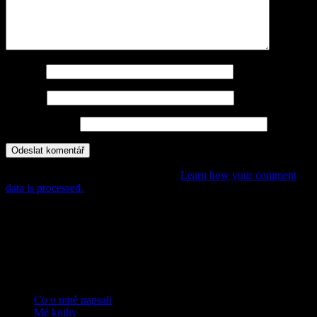
Jméno
*
E-mail
*
Webová stránka
This site uses Akismet to reduce spam.
Learn how your comment
data is processed.
POHÁDKY, PŘÍBĚHY,
DOBRODRUŽSTVÍ PRO DĚTI
Rubriky
Co o mně napsali
Mé knihy