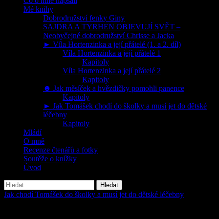
Co o mně napsali
Mé knihy
Dobrodružství fenky Giny
SAJDRA A TYRHEN OBJEVUJÍ SVĚT –
Neobyčejné dobrodružství Chrisse a Jacka
► Víla Hortenzinka a její přátelé (1. a 2. díl)
Víla Hortenzinka a její přátelé 1
Kapitoly
Víla Hortenzinka a její přátelé 2
Kapitoly
☻ Jak měsíček a hvězdičky pomohli panence
Kapitoly
► Jak Tomášek chodí do školky a musí jet do dětské
léčebny
Kapitoly
Mládí
O mně
Recenze čtenářů a fotky
Soutěže o knížky
Úvod
Vyhledávání
Jak chodí Tomášek do školky a musí jet do dětské léčebny
Kapitola 29