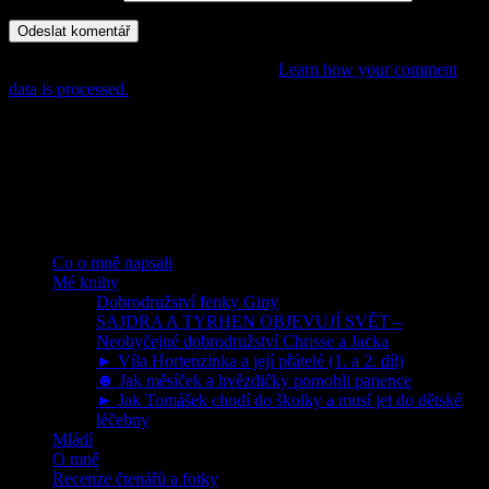
This site uses Akismet to reduce spam.
Learn how your comment
data is processed.
POHÁDKY, PŘÍBĚHY,
DOBRODRUŽSTVÍ PRO DĚTI
Rubriky
Co o mně napsali
Mé knihy
Dobrodružství fenky Giny
SAJDRA A TYRHEN OBJEVUJÍ SVĚT –
Neobyčejné dobrodružství Chrisse a Jacka
► Víla Hortenzinka a její přátelé (1. a 2. díl)
☻ Jak měsíček a hvězdičky pomohli panence
► Jak Tomášek chodí do školky a musí jet do dětské
léčebny
Mládí
O mně
Recenze čtenářů a fotky