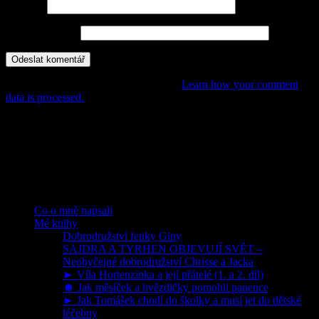
E-mail
*
Webová stránka
This site uses Akismet to reduce spam.
Learn how your comment
data is processed.
POHÁDKY, PŘÍBĚHY,
DOBRODRUŽSTVÍ PRO DĚTI
Rubriky
Co o mně napsali
Mé knihy
Dobrodružství fenky Giny
SAJDRA A TYRHEN OBJEVUJÍ SVĚT –
Neobyčejné dobrodružství Chrisse a Jacka
► Víla Hortenzinka a její přátelé (1. a 2. díl)
☻ Jak měsíček a hvězdičky pomohli panence
► Jak Tomášek chodí do školky a musí jet do dětské
léčebny