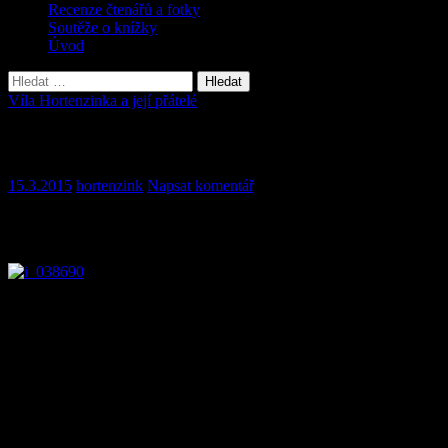
Recenze čtenářů a fotky
Soutěže o knížky
Úvod
Vyhledávání
Víla Hortenzinka a její přátelé
Kapitola 22
15.3.2015
hortenzink
Napsat komentář
JAK STARÝ SLEPÝŠ MÁLEM O ŽIVOT PŘIŠEL – Ukázka z
kapitoly
„Slepýši, vyprávěj ještě, prosím. Umíš tak hezky a poutavě
vyprávět. Je to, jako když jsem byl ještě malý a maminka mi před
spaním vyprávěla různé pohádky a příběhy,“ zaprosil jeden z
mladých slepýšů.
„Jo, nenech se pobízet a dej tu strašidelnou historku k dobru. Ať se
ještě pobavíme,“ pobízel slepýše cvrček Houslička a napil se šťávy
z černého rybízu.
Přidal se trochu málo opilý koník Kuliferda a jazyk se mu již dost
pletl: „ Jooo, jáá se chciii hroozně, ale hroozně moooc báát. Tak