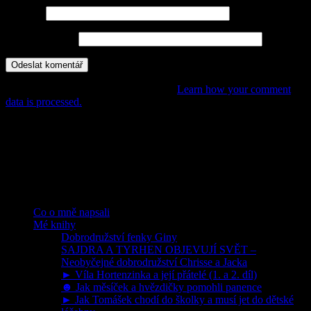
E-mail
*
Webová stránka
This site uses Akismet to reduce spam.
Learn how your comment
data is processed.
POHÁDKY, PŘÍBĚHY,
DOBRODRUŽSTVÍ PRO DĚTI
Rubriky
Co o mně napsali
Mé knihy
Dobrodružství fenky Giny
SAJDRA A TYRHEN OBJEVUJÍ SVĚT –
Neobyčejné dobrodružství Chrisse a Jacka
► Víla Hortenzinka a její přátelé (1. a 2. díl)
☻ Jak měsíček a hvězdičky pomohli panence
► Jak Tomášek chodí do školky a musí jet do dětské