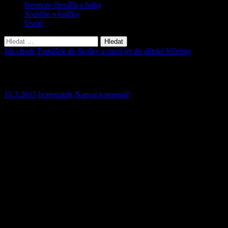
Recenze čtenářů a fotky
Soutěže o knížky
Úvod
Vyhledávání
Jak chodí Tomášek do školky a musí jet do dětské léčebny
Kapitola 35
15.3.2015
hortenzink
Napsat komentář
Jak za Tomáškem přijela návštěva
Měsíc říjen již dávno skončil a s ním i hezké počasí. Měsíc listopad
se vyznačoval sychravými mlhavými rány a častými dešti. Listí ze
stromů postupně opadávalo a mimo udržovaných cest leželo všude,
kam oko dohlédlo. Však se s ním děti na vycházkách něco
nadováděly.
Kluci se v kupkách měkkého listí občas rádi vyváleli nebo po sobě
ty měkké barevné kupičky házeli a hráli s nimi hru, kdo koho
zasype. Pak ovšem přišly na řadu bitvy s nalezenými klacky, a to
občas v zájmu bezpečnosti musela vychovatelka či vychovatel
zasáhnout a bitvu jim zatrhnout.
Holčičky si zase z mechu, malých dřívek, kůry a listí stavěly