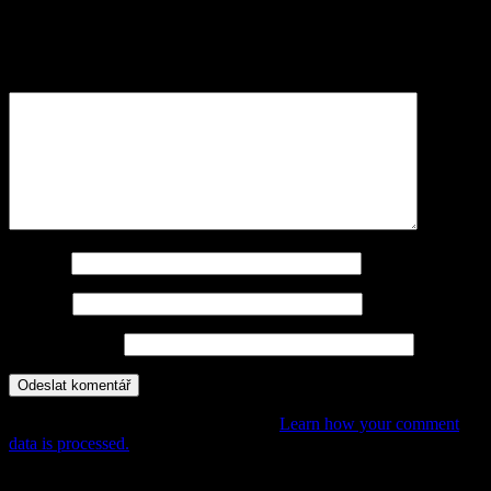
Vaše e-mailová adresa nebude zveřejněna.
Vyžadované informace
jsou označeny
*
Komentář
*
Jméno
*
E-mail
*
Webová stránka
This site uses Akismet to reduce spam.
Learn how your comment
data is processed.
POHÁDKY, PŘÍBĚHY,