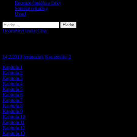
Recenze čtenářů a fotky
Soutěže o knížky
Úvod
Vyhledávání
Dobružství fenky Giny
Kapitoly
14.2.2019
hortenzink
Komentáře: 2
Kapitola 1
Kapitola 2
Kapitola 3
Kapitola 4
Kapitola 5
Kapitola 6
Kapitola 7
Kapitola 8
Kapitola 9
Kapitola 10
Kapitola 11
Kapitola 12
Kapitola 13